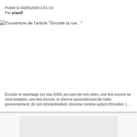
Publié le 04/05/2009 à 01:14
Par
popoff
Écouter le reportage 1er mai 2009, les rues de nos villes, une fois encore se
sont remplies, une fois encore, le silence assourdissant de notre
gouvernement, de son omniprésident, résonne comme autant d'insultes. Les
Molex étaient en tête de cortège à...