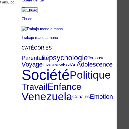
Colère de rue
3 ans, po
Chuao
Trabajo mano a mano
CATÉGORIES
psychologie
Parentalité
Toulouse
Voyage
Adolescence
Art
Impertinence
Récit
Société
Politique
Enfance
Travail
Venezuela
Emotion
Copains