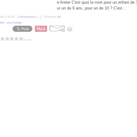
e Antier C'est quoi la mort pour un enfant de 
ur un de 6 ans, pour un de 10 ? C'est...
poff à 19:09 -
Commentaires [
…
]
- Permalien [
#
]
lité
,
psychologie
?
0 vote