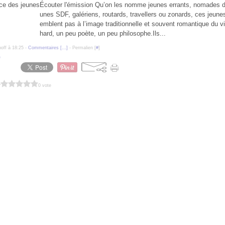
Écouter l'émission Qu’on les nomme jeunes errants, nomades du
unes SDF, galériens, routards, travellers ou zonards, ces jeune
emblent pas à l’image traditionnelle et souvent romantique du v
hard, un peu poète, un peu philosophe.Ils...
poff à 18:25 -
Commentaires [
…
]
- Permalien [
#
]
é
?
0 vote