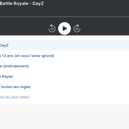
 Battle Royale - DayZ
 DayZ
 a 13 ans (et vous l'avez ignoré)
e (littéralement)
im Rayan
 toutes les règles
s les jeux vidéo
us choquant de Rockstar ? - Le scandale BULLY
e plus moche de Steam
du RÊVE tourne au CAUCHEMAR