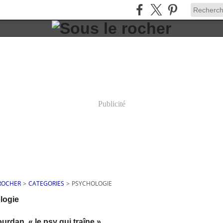
Publicité
 ROCHER
>
CATEGORIES
>
PSYCHOLOGIE
logie
urdan, « le psy qui traîne »