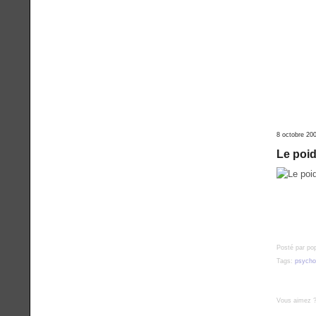
8 octobre 20
Le poid
Posté par po
Tags:
psycho
Vous aimez 