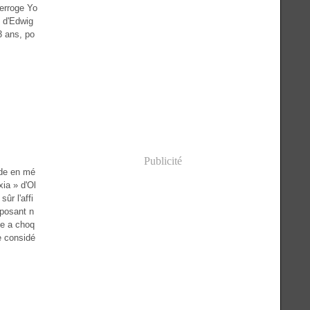
terroge Yo
» d'Edwig
3 ans, po
Publicité
rde en mé
ia » d'Ol
sûr l'affi
e posant n
ge a choq
e considé