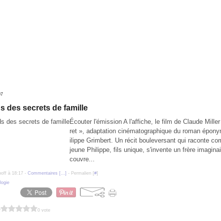
07
s des secrets de famille
Écouter l'émission A l'affiche, le film de Claude Mille
ret », adaptation cinématographique du roman épon
ilippe Grimbert. Un récit bouleversant qui raconte c
jeune Philippe, fils unique, s'invente un frère imaginai
couvre...
poff à 18:17 -
Commentaires [
…
]
- Permalien [
#
]
logie
?
0 vote