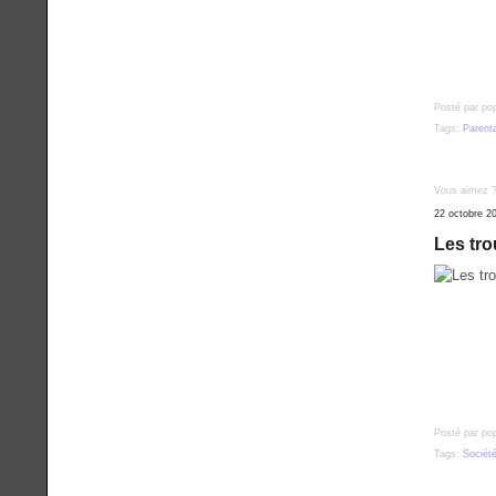
Posté par po
Tags:
Parenta
Vous aimez 
22 octobre 2
Les tro
Posté par po
Tags:
Sociét