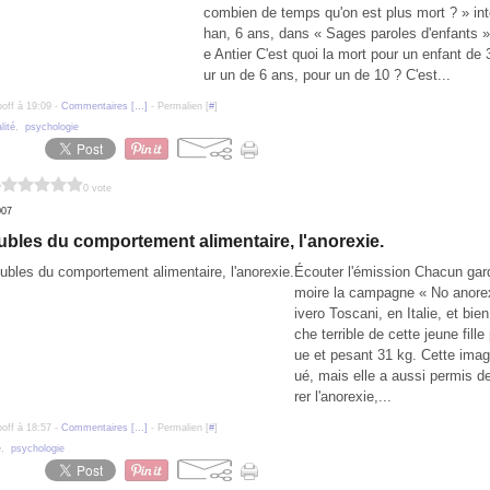
combien de temps qu'on est plus mort ? » in
han, 6 ans, dans « Sages paroles d'enfants 
e Antier C'est quoi la mort pour un enfant de 
ur un de 6 ans, pour un de 10 ? C'est...
poff à 19:09 -
Commentaires [
…
]
- Permalien [
#
]
lité
,
psychologie
?
0 vote
007
ubles du comportement alimentaire, l'anorexie.
Écouter l'émission Chacun ga
moire la campagne « No anorex
ivero Toscani, en Italie, et bien 
che terrible de cette jeune fill
ue et pesant 31 kg. Cette ima
ué, mais elle a aussi permis d
rer l'anorexie,...
poff à 18:57 -
Commentaires [
…
]
- Permalien [
#
]
é
,
psychologie