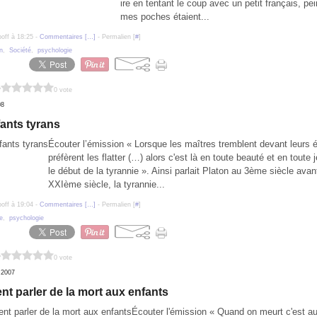
ire en tentant le coup avec un petit français, pe
mes poches étaient...
poff à 18:25 -
Commentaires [
…
]
- Permalien [
#
]
n
,
Société
,
psychologie
?
0 vote
08
ants tyrans
Écouter l’émission « Lorsque les maîtres tremblent devant leurs 
préfèrent les flatter (…) alors c'est là en toute beauté et en toute
le début de la tyrannie ». Ainsi parlait Platon au 3ème siècle ava
XXIème siècle, la tyrannie...
poff à 19:04 -
Commentaires [
…
]
- Permalien [
#
]
e
,
psychologie
?
0 vote
 2007
 parler de la mort aux enfants
Écouter l'émission « Quand on meurt c'est a