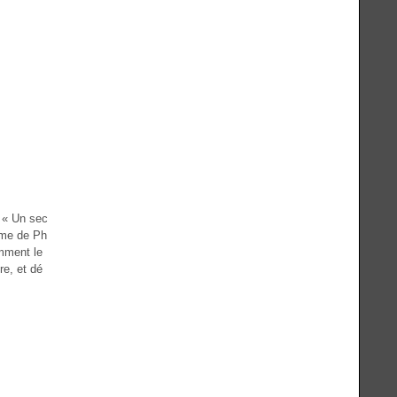
r « Un sec
yme de Ph
omment le
re, et dé