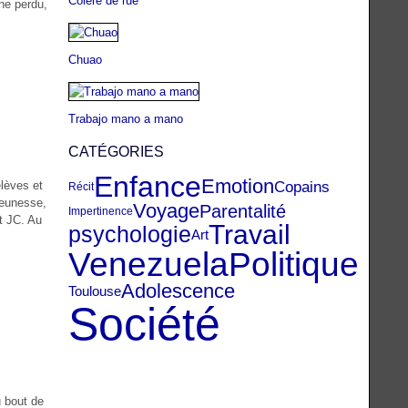
Colère de rue
ine perdu,
Chuao
Trabajo mano a mano
CATÉGORIES
Enfance
Emotion
Copains
élèves et
Récit
 jeunesse,
Voyage
Parentalité
Impertinence
nt JC. Au
Travail
psychologie
Art
Venezuela
Politique
Adolescence
Toulouse
Société
u bout de