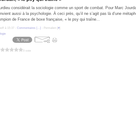
urdieu considérait la sociologie comme un sport de combat. Pour Marc Jourda
 convient aussi à la psychologie. À ceci près, qu’il ne s’agit pas là d’une métap
ampion de France de boxe française, « le psy qui traîne...
poff à 15:37 -
Commentaires [
…
]
- Permalien [
#
]
logie
?
0 vote