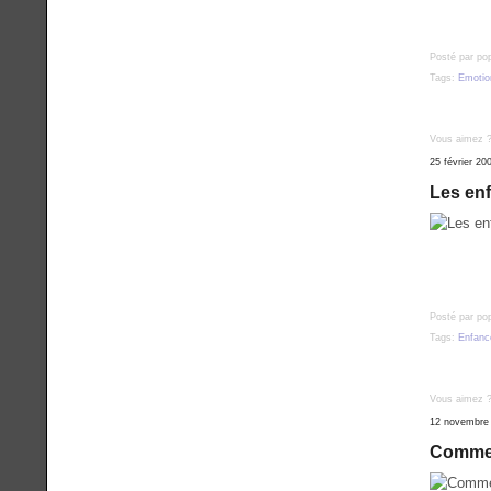
Posté par po
Tags:
Emotio
Vous aimez 
25 février 20
Les enf
Posté par po
Tags:
Enfanc
Vous aimez 
12 novembre
Comment