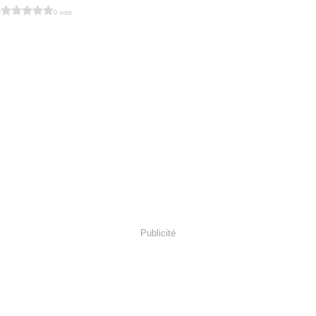
?
0 vote
Publicité