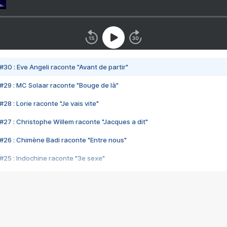
#30 : Eve Angeli raconte "Avant de partir"
#29 : MC Solaar raconte "Bouge de là"
28 : Lorie raconte "Je vais vite"
#27 : Christophe Willem raconte "Jacques a dit"
#26 : Chimène Badi raconte "Entre nous"
#25 : Indochine raconte "3e sexe"
#24 : Zaho raconte "C'est chelou"
#23 : Patrick Bruel raconte "Au café des délices"
#22 : Kyo raconte "Le chemin"