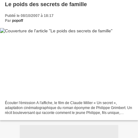
Le poids des secrets de famille
Publié le 08/10/2007 à 18:17
Par
popoff
Écouter l'émission A l'affiche, le film de Claude Miller « Un secret »,
adaptation cinématographique du roman éponyme de Philippe Grimbert. Un
récit bouleversant qui raconte comment le jeune Philippe, fils unique,
s'invente un frère imaginaire, et découvre...