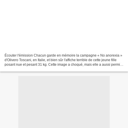
Écouter l'émission Chacun garde en mémoire la campagne « No anorexia »
d'Olivero Toscani, en Italie, et bien sûr l'affiche terrible de cette jeune fille
posant nue et pesant 31 kg. Cette image a choqué, mais elle a aussi permis
de considérer l'anorexie,...