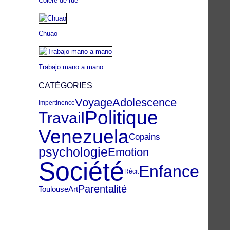
Colère de rue
Chuao
Trabajo mano a mano
CATÉGORIES
Voyage
Adolescence
Impertinence
Politique
Travail
Venezuela
Copains
psychologie
Emotion
Société
Enfance
Récit
Parentalité
Toulouse
Art