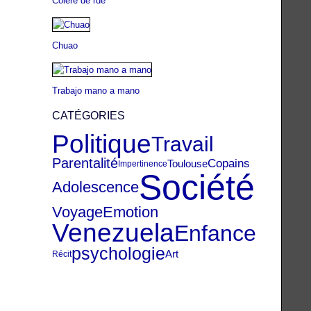
Colère de rue
Chuao
Trabajo mano a mano
CATÉGORIES
Politique
Travail
Parentalité
Copains
Toulouse
Impertinence
Société
Adolescence
Voyage
Emotion
Venezuela
Enfance
psychologie
Art
Récit