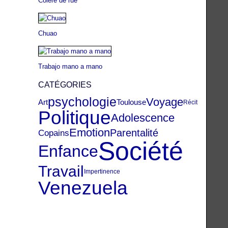
Colère de rue
Chuao
Trabajo mano a mano
CATÉGORIES
psychologie
Voyage
Art
Toulouse
Récit
Politique
Adolescence
Emotion
Parentalité
Copains
Société
Enfance
Travail
Impertinence
Venezuela